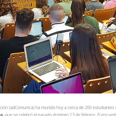
ación (adComunica) ha reunido hoy a cerca de 200 estudiantes
io
-que se celebró el pasado domingo 13 de febrero. El encuen