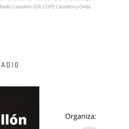
 Radio Castellón-SER, COPE Castellón y Onda
RADIO